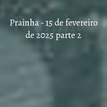
Prainha -
Prainha - 15 de fevereiro
de 2025 parte 2
15 de
fevereiro