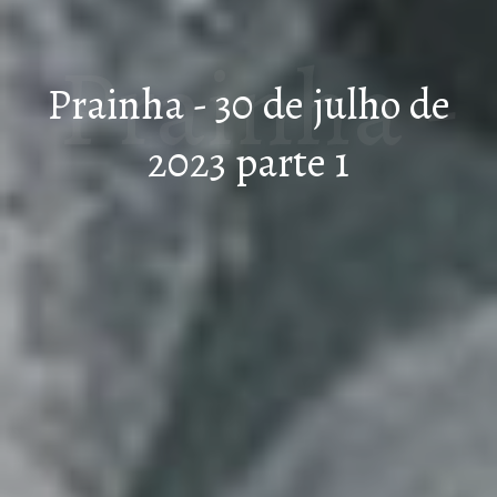
Prainha -
Prainha - 30 de julho de
2023 parte 1
30 de
julho de