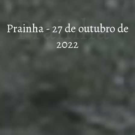
Prainha -
Prainha - 27 de outubro de
2022
27 de
outubro