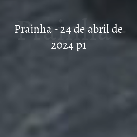
Prainha -
Prainha - 24 de abril de
2024 p1
24 de
abril de