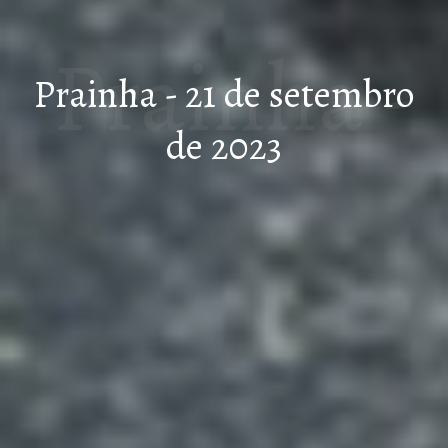
Prainha -
Prainha - 21 de setembro
de 2023
21 de
setembro