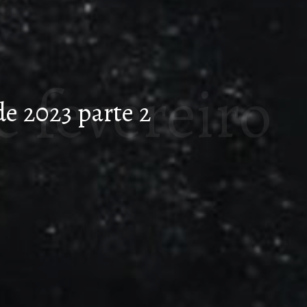
e fevereiro
de 2023 parte 2
arte 2