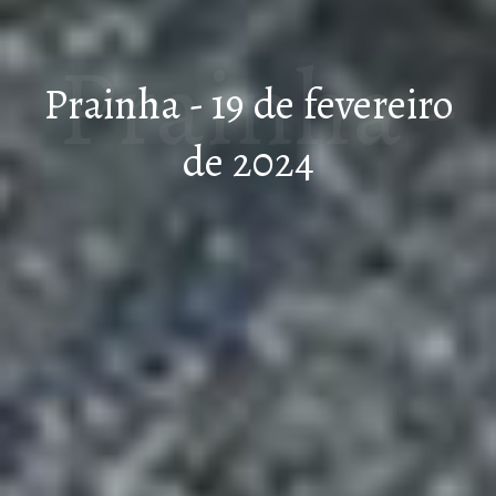
Prainha -
Prainha - 19 de fevereiro
de 2024
19 de
fevereiro