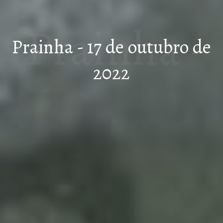
Prainha -
Prainha - 17 de outubro de
2022
17 de
outubro