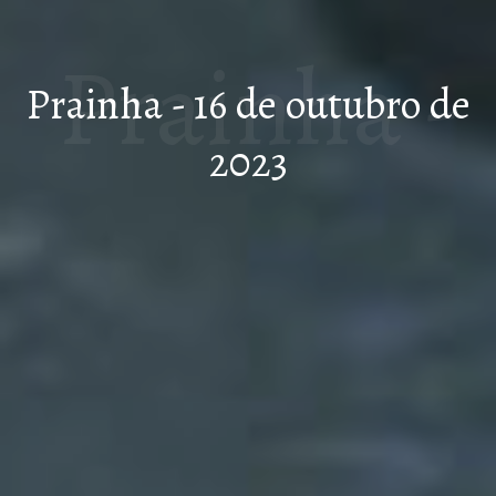
Prainha -
Prainha - 16 de outubro de
2023
16 de
outubro