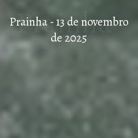
Prainha -
Prainha - 13 de novembro
de 2025
13 de
novembr