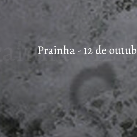
ainha - 12 
Prainha - 12 de outu
de 20