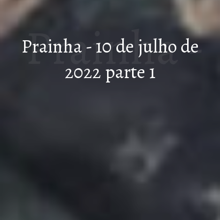
Prainha -
Prainha - 10 de julho de
2022 parte 1
10 de
julho de