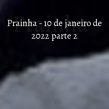
Prainha -
Prainha - 10 de janeiro de
2022 parte 2
10 de
janeiro