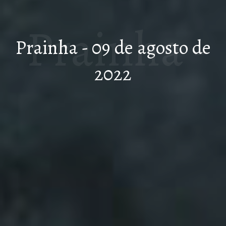
Prainha -
Prainha - 09 de agosto de
2022
09 de
agosto de