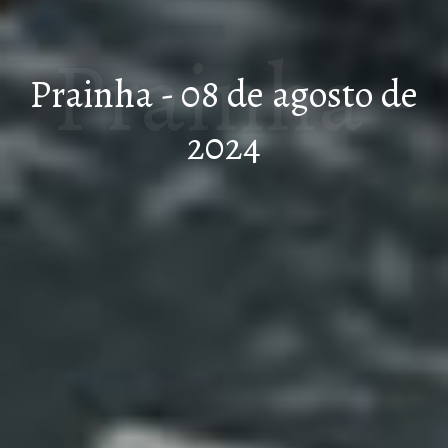
Prainha -
Prainha - 08 de agosto de
2024
08 de
agosto de