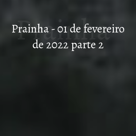
Prainha -
Prainha - 01 de fevereiro
de 2022 parte 2
01 de
fevereiro