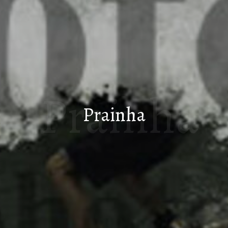
Prainha
Prainha