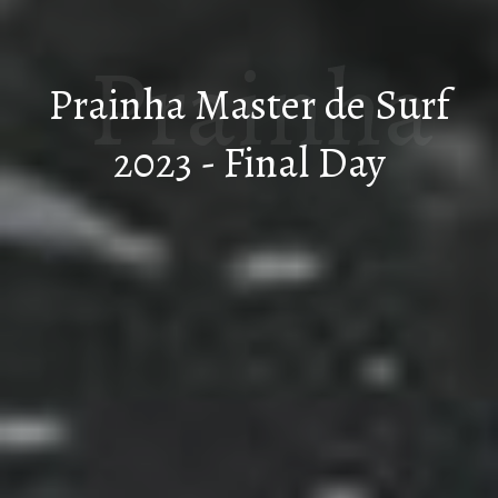
Prainha
Prainha Master de Surf
2023 - Final Day
Master
de Surf